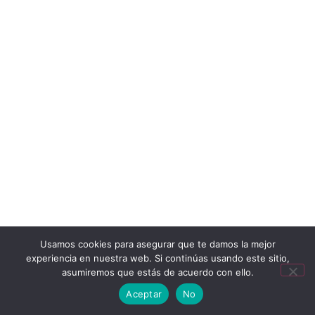
Usamos cookies para asegurar que te damos la mejor
experiencia en nuestra web. Si continúas usando este sitio,
asumiremos que estás de acuerdo con ello.
6 errores comunes al externalizar la
Aceptar
No
producción de ropa (y cómo evitarlos)
7 de agosto de 2025
No hay comentarios