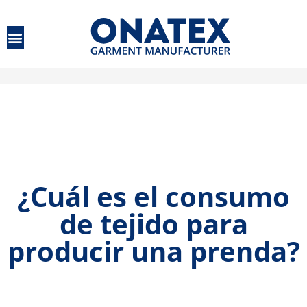
Patronaje industrial
Corte textil industrial
Producción vertical
¿Cuál es el consumo
de tejido para
producir una prenda?